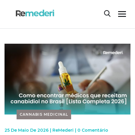
CANNABIS MEDICINAL
25 De Maio De 2026
|
ReMederi
|
0 Comentário