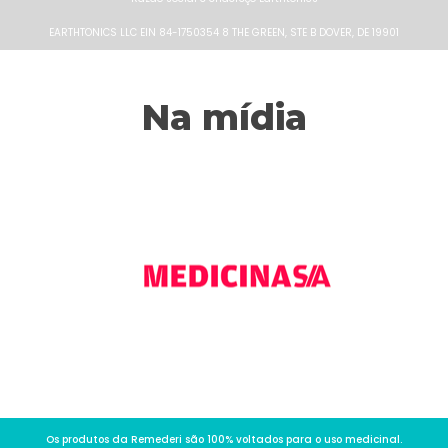
EARTHTONICS LLC EIN 84-1750354 8 THE GREEN, STE B DOVER, DE 19901
Na mídia
Os produtos da Remederi são 100% voltados para o uso medicinal.