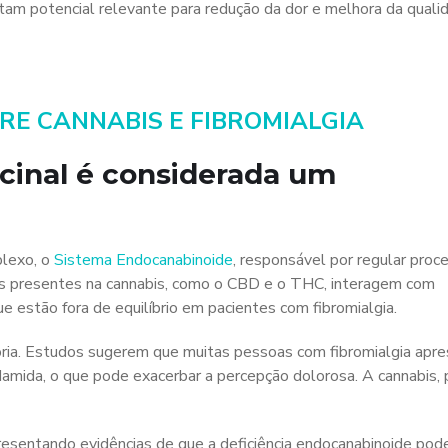
tam potencial relevante para redução da dor e melhora da quali
RE CANNABIS E FIBROMIALGIA
cinal é considerada um
plexo, o
Sistema Endocanabinoide
, responsável por regular proc
des presentes na cannabis, como o CBD e o THC, interagem com
estão fora de equilíbrio em pacientes com fibromialgia.
tória. Estudos sugerem que muitas pessoas com fibromialgia apr
amida, o que pode exacerbar a percepção dolorosa. A cannabis, 
resentando evidências de que a deficiência endocanabinoide pod