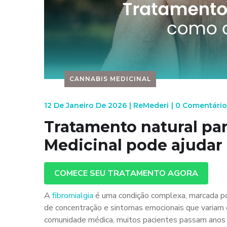
CANNABIS MEDICINAL
12 De Janeiro De 2026
|
ReMederi
|
0 Comentário
Tratamento natural par
Medicinal pode ajudar
COMECE SEU TRATAMENTO AGORA
A
fibromialgia
é uma condição complexa, marcada por 
de concentração e sintomas emocionais que variam
comunidade médica, muitos pacientes passam anos 