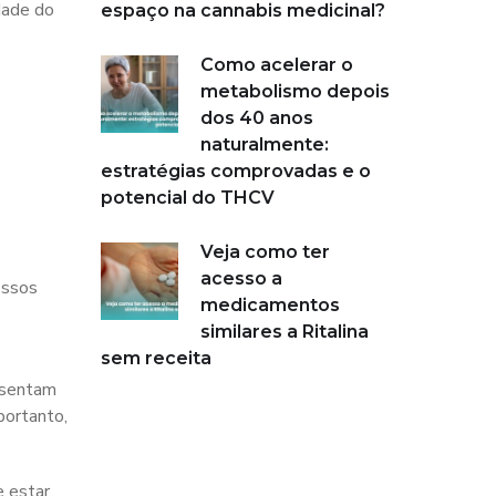
dade do
espaço na cannabis medicinal?
Como acelerar o
metabolismo depois
dos 40 anos
naturalmente:
estratégias comprovadas e o
potencial do THCV
Veja como ter
acesso a
essos
medicamentos
similares a Ritalina
sem receita
esentam
portanto,
e estar