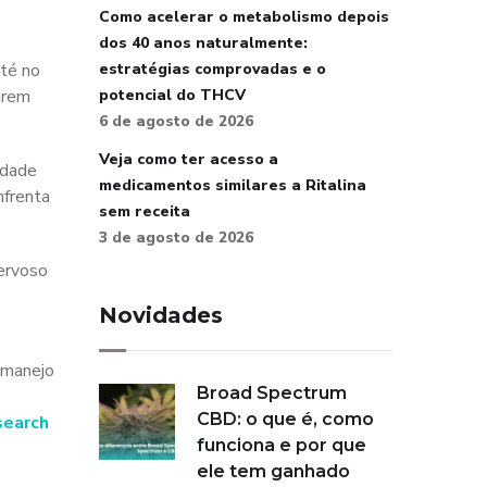
Como acelerar o metabolismo depois
dos 40 anos naturalmente:
até no
estratégias comprovadas e o
arem
potencial do THCV
6 de agosto de 2026
Veja como ter acesso a
idade
medicamentos similares a Ritalina
nfrenta
sem receita
3 de agosto de 2026
nervoso
Novidades
o manejo
Broad Spectrum
CBD: o que é, como
search
funciona e por que
ele tem ganhado