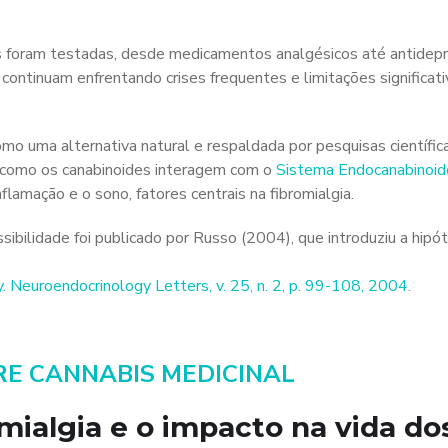
s foram testadas, desde medicamentos analgésicos até antidep
continuam enfrentando crises frequentes e limitações significati
mo uma alternativa natural e respaldada por pesquisas científica
 como os canabinoides interagem com o
Sistema Endocanabinoi
nflamação e o sono, fatores centrais na fibromialgia.
bilidade foi publicado por Russo (2004), que introduziu a hipó
. Neuroendocrinology Letters, v. 25, n. 2, p. 99-108, 2004.
RE CANNABIS MEDICINAL
mialgia e o impacto na vida do