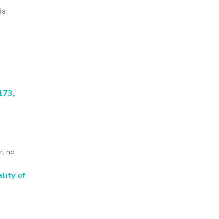
da
-173,
r, no
lity of