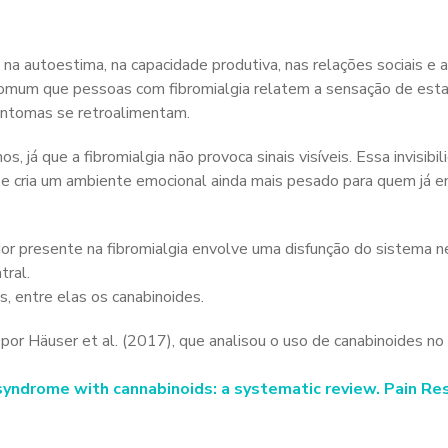
re na autoestima, na capacidade produtiva, nas relações sociais e 
comum que pessoas com fibromialgia relatem a sensação de est
sintomas se retroalimentam.
já que a fibromialgia não provoca sinais visíveis. Essa invisibil
 e cria um ambiente emocional ainda mais pesado para quem já e
or presente na fibromialgia envolve uma disfunção do sistema 
tral.
, entre elas os canabinoides.
 por Häuser et al. (2017), que analisou o uso de canabinoides n
syndrome with cannabinoids: a systematic review. Pain Re