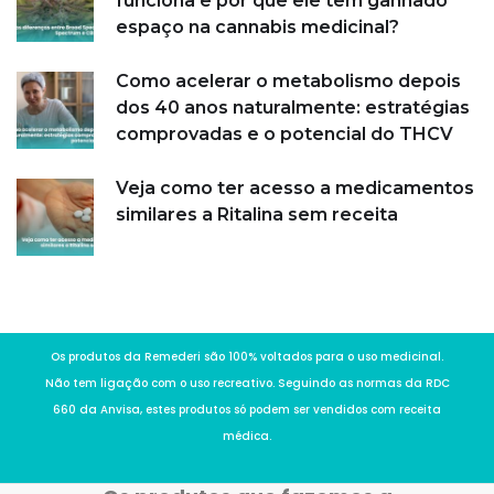
funciona e por que ele tem ganhado
espaço na cannabis medicinal?
Como acelerar o metabolismo depois
dos 40 anos naturalmente: estratégias
comprovadas e o potencial do THCV
Veja como ter acesso a medicamentos
similares a Ritalina sem receita
Os produtos da Remederi são 100% voltados para o uso medicinal.
Não tem ligação com o uso recreativo. Seguindo as normas da RDC
660 da Anvisa, estes produtos só podem ser vendidos com receita
médica.