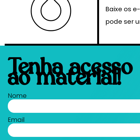
Baixe os 
pode ser 
Tenha acesso
ao material!
Nome
Email